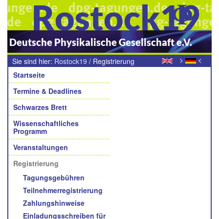
Rostock19
Deutsche Physikalische Gesellschaft e.V.
>
<
Sie sind hier:
Rostock19
/
Registrierung
Navigation
Startseite
Termine & Deadlines
Schwarzes Brett
Wissenschaftliches
Programm
Veranstaltungen
Registrierung
Tagungsgebühren
Teilnehmerregistrierung
Zahlungshinweise
Einladungsschreiben für